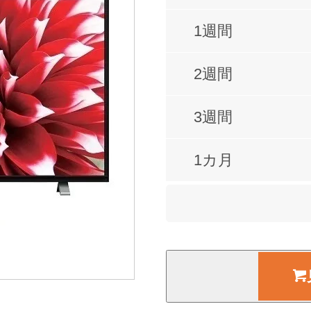
1週間
2週間
3週間
1カ月
2カ月
3カ月
4カ月