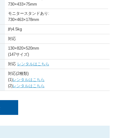
730
×
433
×
75mm
モニタースタンドあり:
730
×
463
×
178mm
約4.5kg
対応
130
×
820
×
520mm
(147サイズ)
対応
レンタルはこちら
対応(2種類)
(1)
レンタルはこちら
(2)
レンタルはこちら
法