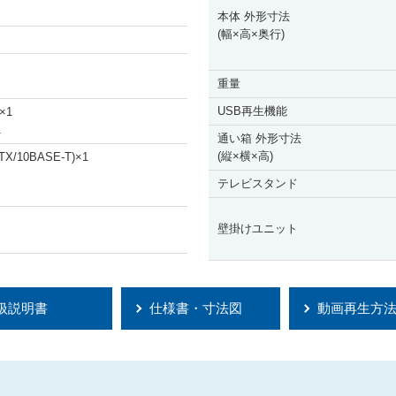
本体 外形寸法
(幅
×
高
×
奥行)
重量
USB再生機能
×
1
1
通い箱 外形寸法
(縦
×
横
×
高)
X/10BASE-T)
×
1
テレビスタンド
壁掛けユニット
扱説明書
仕様書・寸法図
動画再生方