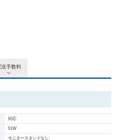
33,000
円
35,000
円
配送手数料
対応
51W
モニタースタンドなし: