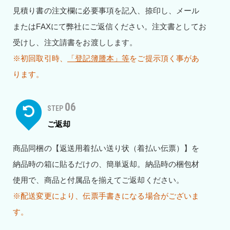
見積り書の注文欄に必要事項を記入、捺印し、メール
またはFAXにて弊社にご返信ください。注文書としてお
受けし、注文請書をお渡しします。
※初回取引時、
「登記簿謄本」等
をご提示頂く事があ
ります。
06
STEP
ご返却
商品同梱の【返送用着払い送り状（着払い伝票）】を
納品時の箱に貼るだけの、簡単返却。納品時の梱包材
使用で、商品と付属品を揃えてご返却ください。
※配送変更により、伝票手書きになる場合がございま
す。