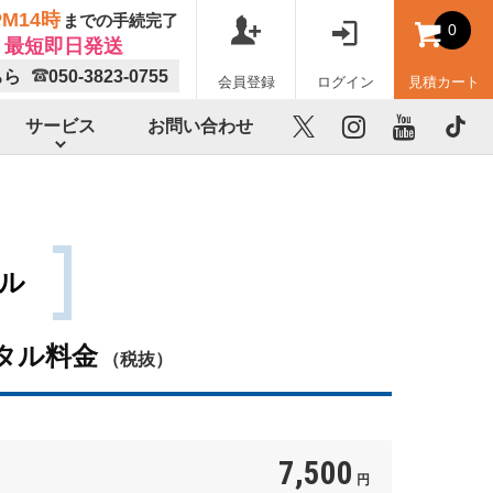
M14時
までの手続完了
0
最短即日発送
ちら
050-3823-0755
会員登録
ログイン
見積カート
サービス
お問い合わせ
X
instagram
youtube
TikTok
タル
タル料金
（税抜）
7,500
円