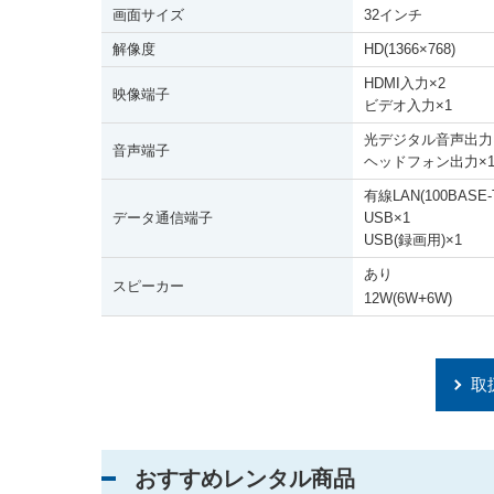
画面サイズ
32インチ
解像度
HD(1366
×
768)
HDMI入力
×
2
映像端子
ビデオ入力
×
1
光デジタル音声出力
音声端子
ヘッドフォン出力
×
有線LAN(100BASE-T
データ通信端子
USB
×
1
USB(録画用)
×
1
あり
スピーカー
+
12W(6W
6W)
取
おすすめレンタル商品