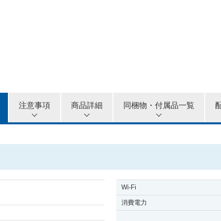
5カ月
6カ月
注意事項
商品詳細
同梱物・付属品一覧
Wi-Fi
消費電力