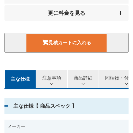
4,000
2カ月
更に料金を見る
円
6,000
3カ月
円
見積カートに入れる
8,000
4カ月
円
9,000
5カ月
円
注意事項
商品詳細
同梱物・付
主な仕様
10,000
6カ月
円
主な仕様【 商品スペック 】
メーカー