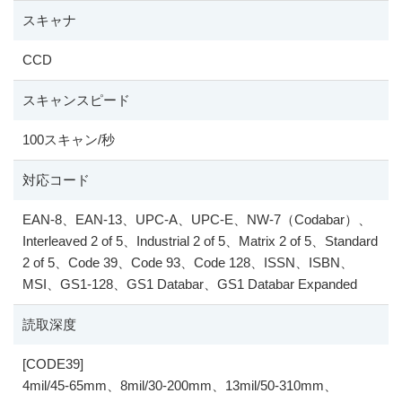
スキャナ
CCD
スキャンスピード
100スキャン/秒
対応コード
EAN-8、EAN-13、UPC-A、UPC-E、NW-7（Codabar）、
Interleaved 2 of 5、Industrial 2 of 5、Matrix 2 of 5、Standard
2 of 5、Code 39、Code 93、Code 128、ISSN、ISBN、
MSI、GS1-128、GS1 Databar、GS1 Databar Expanded
読取深度
[CODE39]
4mil/45-65mm、8mil/30-200mm、13mil/50-310mm、