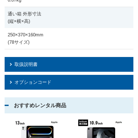
通い箱 外形寸法
(縦
×
横
×
高)
250
×
370
×
160mm
(78サイズ)
取扱説明書
オプションコード
おすすめレンタル商品