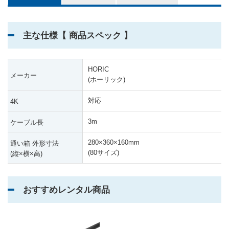
3,000
6カ月
円
主な仕様【 商品スペック 】
HORIC
メーカー
(ホーリック)
対応
4K
3m
ケーブル長
280
×
360
×
160mm
通い箱 外形寸法
(80サイズ)
(縦
×
横
×
高)
おすすめレンタル商品