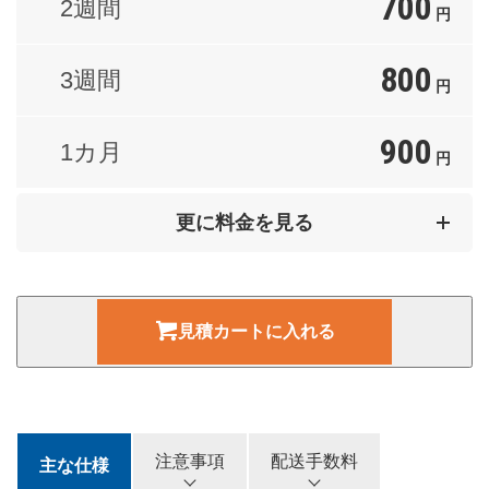
700
2週間
円
800
3週間
円
900
1カ月
円
1,400
2カ月
更に料金を見る
円
1,900
3カ月
円
見積カートに入れる
2,400
4カ月
円
2,700
5カ月
円
注意事項
配送手数料
主な仕様