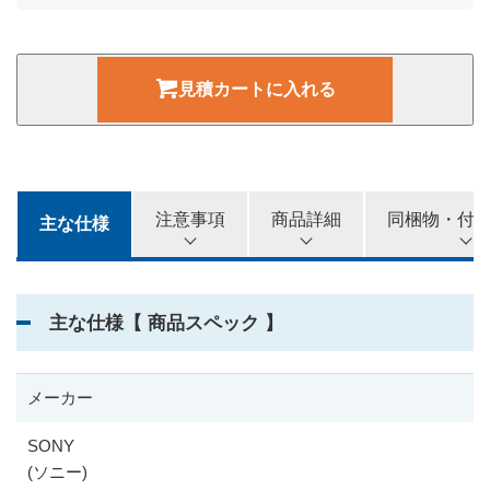
75,000
3カ月
円
見積カートに入れる
85,000
4カ月
円
95,000
5カ月
円
注意事項
商品詳細
同梱物・付
主な仕様
100,000
6カ月
円
主な仕様【 商品スペック 】
メーカー
SONY
(ソニー)