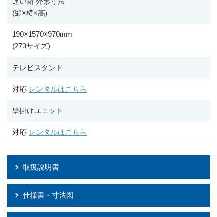
通い箱 外形寸法
(縦
×
横
×
高)
190
×
1570
×
970mm
(273サイズ)
テレビスタンド
対応
レンタルはこちら
壁掛けユニット
対応
レンタルはこちら
取扱説明書
仕様書・寸法図