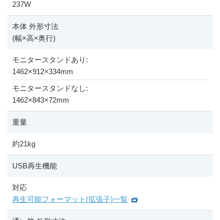
237W
本体 外形寸法
(幅
×
高
×
奥行)
モニタースタンドあり:
1462
×
912
×
334mm
モニタースタンドなし:
1462
×
843
×
72mm
重量
約21kg
USB再生機能
対応
再生可能フォーマット(拡張子)一覧