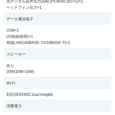
光デジタル音声出力(AAC/PCM/AC3/DTS)
×
1
ヘッドフォン出力
×
1
データ通信端子
USB
×
1
USB(録画用)
×
1
有線LAN(100BASE-TX/10BASE-T)
×
1
スピーカー
あり
20W(10W
10W)
+
Wi-Fi
対応(IEEE802.11ac/n/a/g/b)
消費電力