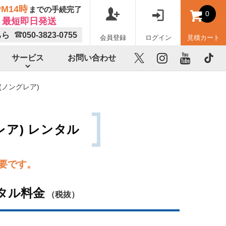
M14時
までの手続完了
0
最短即日発送
ちら
050-3823-0755
会員登録
ログイン
見積カート
サービス
お問い合わせ
X
instagram
youtube
TikTok
イ(ノングレア)
レア) レンタル
要です。
タル料金
（税抜）