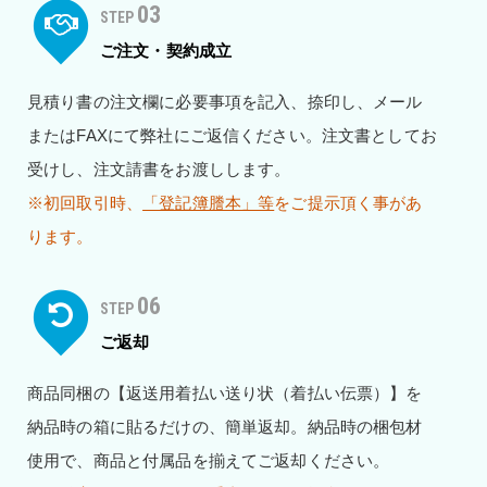
03
STEP
ご注文・契約成立
見積り書の注文欄に必要事項を記入、捺印し、メール
またはFAXにて弊社にご返信ください。注文書としてお
受けし、注文請書をお渡しします。
※初回取引時、
「登記簿謄本」等
をご提示頂く事があ
ります。
06
STEP
ご返却
商品同梱の【返送用着払い送り状（着払い伝票）】を
納品時の箱に貼るだけの、簡単返却。納品時の梱包材
使用で、商品と付属品を揃えてご返却ください。