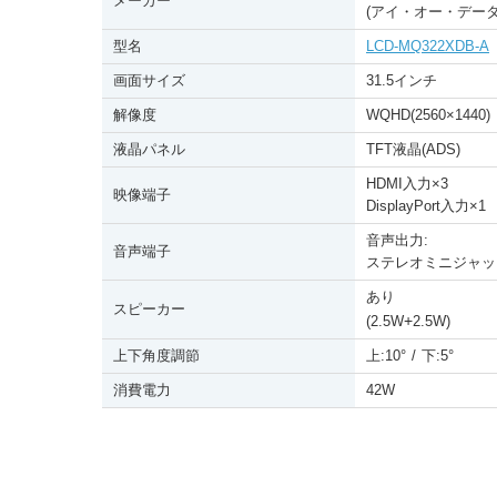
メーカー
(アイ・オー・データ
型名
LCD-MQ322XDB-A
画面サイズ
31.5インチ
解像度
WQHD(2560
×
1440)
液晶パネル
TFT液晶(ADS)
HDMI入力
×
3
映像端子
DisplayPort入力
×
1
音声出力:
音声端子
ステレオミニジャッ
あり
スピーカー
+
(2.5W
2.5W)
上下角度調節
上:10°
/
下:5°
消費電力
42W