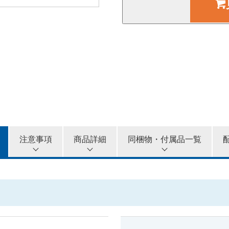
4カ月
5カ月
6カ月
注意事項
商品詳細
同梱物・付属品一覧