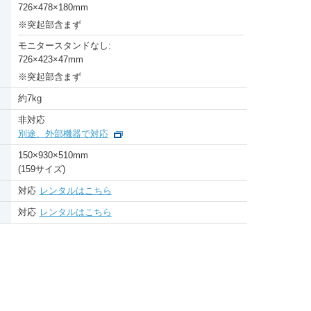
726
×
478
×
180mm
※
突起部含まず
モニタースタンドなし:
726
×
423
×
47mm
※
突起部含まず
約7kg
非対応
別途、外部機器で対応
150
×
930
×
510mm
(159サイズ)
対応
レンタルはこちら
対応
レンタルはこちら