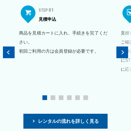
01
STEP
見積申込
商品を見積カートに入れ、手続きを完了くだ
見積
さい。
ご確
初回ご利用の方は会員登録が必要です。
在庫
にS
に応
レンタルの流れを詳しく見る