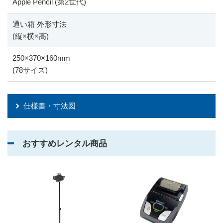
Apple Pencil (第2世代)
通い箱 外形寸法
(縦
×
横
×
高)
250
×
370
×
160mm
(78サイズ)
仕様書・寸法図
おすすめレンタル商品