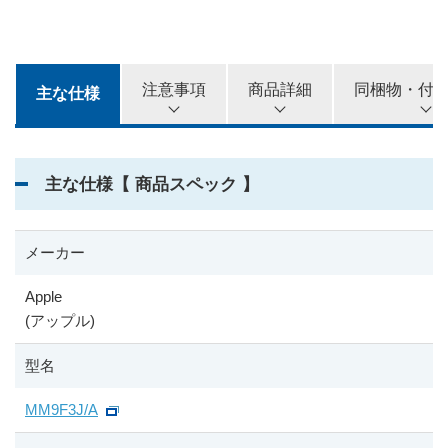
注意事項
商品詳細
同梱物・付
主な仕様
主な仕様【 商品スペック 】
メーカー
Apple
(アップル)
型名
MM9F3J/A