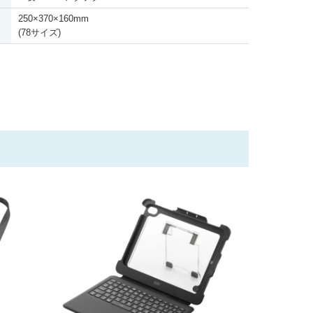
250
×
370
×
160mm
(78サイズ)