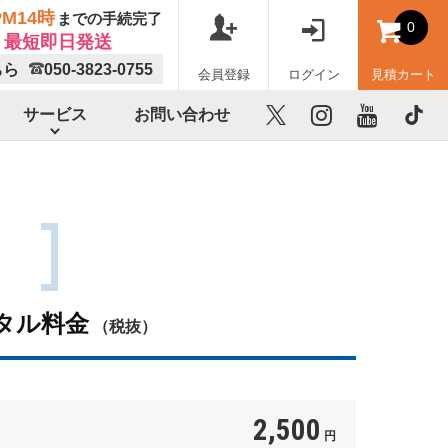
M14時
までの手続完了
0
最短即日発送
ちら
050-3823-0755
会員登録
ログイン
見積カート
サービス
お問い合わせ
X
instagram
youtube
TikTok
タル料金
（税抜）
2,500
円