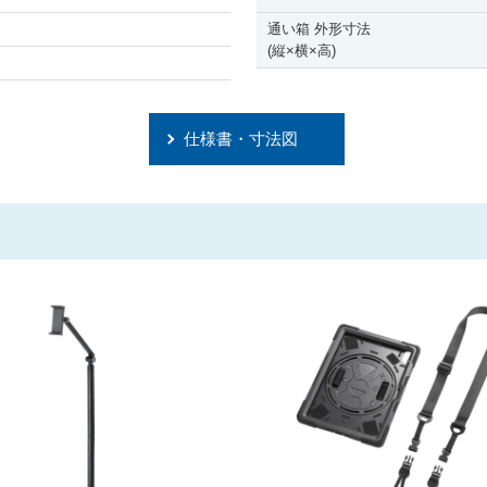
通い箱 外形寸法
(縦
×
横
×
高)
仕様書・寸法図