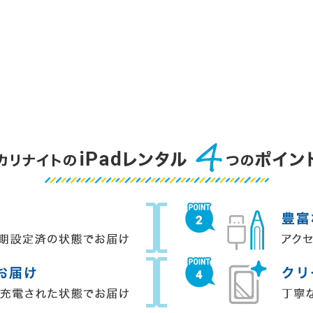
5カ月
6カ月