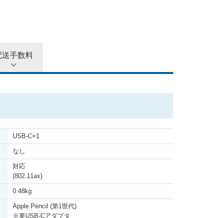
配送手数料
USB-C
×
1
なし
対応
(802.11ax)
0.48kg
Apple Pencil (第1世代)
※
要USB-Cアダプタ