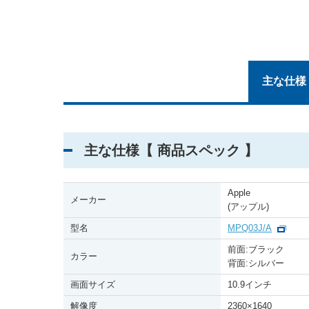
主な仕様
主な仕様【 商品スペック 】
Apple
メーカー
(アップル)
型名
MPQ03J/A
前面:ブラック
カラー
背面:シルバー
画面サイズ
10.9インチ
解像度
2360
×
1640