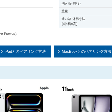
(幅
×
高
×
奥行)
重量
通い箱 外形寸法
(縦
×
横
×
高)
sion Proのみ)
iPadとのペアリング方法
MacBookとのペアリング方法