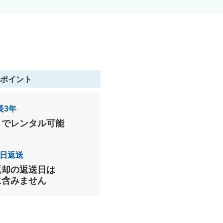
ポイント
長3年
までレンタル可能
日返送
返却の返送日は
に含みません