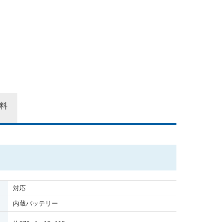
9,000
円
10,000
円
料
対応
内蔵バッテリー