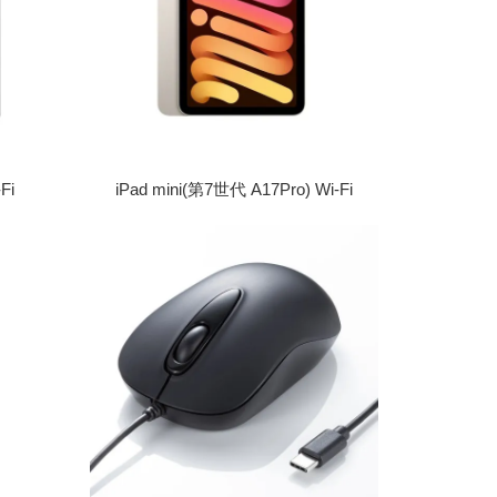
Fi
iPad mini(第7世代 A17Pro) Wi-Fi