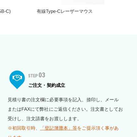
SB-C)
有線Type-Cレーザーマウス
03
STEP
ご注文・契約成立
見積り書の注文欄に必要事項を記入、捺印し、メール
またはFAXにて弊社にご返信ください。注文書としてお
受けし、注文請書をお渡しします。
※初回取引時、
「登記簿謄本」等
をご提示頂く事があ