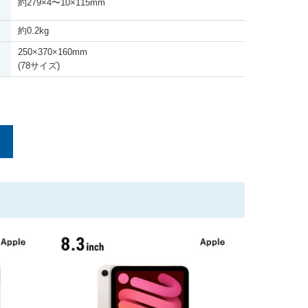
約279
×
4
〜
10
×
115mm
約0.2kg
250
×
370
×
160mm
(78サイズ)