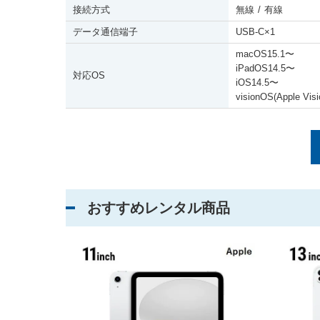
接続方式
無線
/
有線
データ通信端子
USB-C
×
1
macOS15.1
〜
iPadOS14.5
〜
対応OS
iOS14.5
〜
visionOS(Apple Vi
おすすめレンタル商品