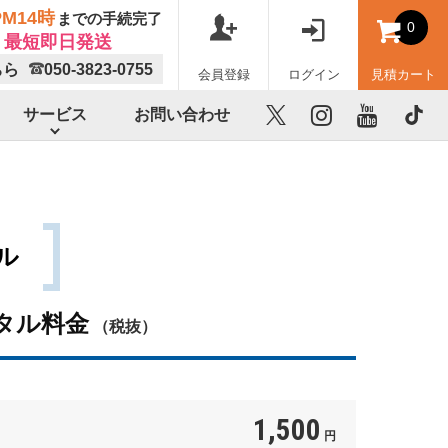
M14時
までの手続完了
0
最短即日発送
ちら
050-3823-0755
会員登録
ログイン
見積カート
サービス
お問い合わせ
X
instagram
youtube
TikTok
タル
タル料金
（税抜）
1,500
円