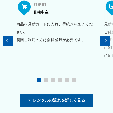
01
STEP
見積申込
商品を見積カートに入れ、手続きを完了くだ
見積
さい。
ご確
初回ご利用の方は会員登録が必要です。
在庫
にS
に応
レンタルの流れを詳しく見る