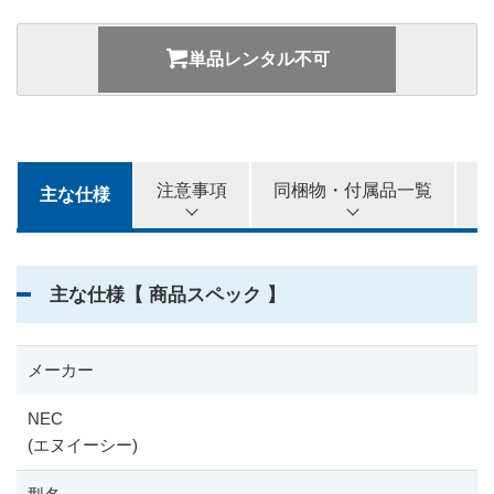
2,400
3カ月
円
単品レンタル不可
2,800
4カ月
円
3,200
5カ月
円
注意事項
同梱物・付属品一覧
主な仕様
3,500
6カ月
円
主な仕様【 商品スペック 】
メーカー
NEC
(エヌイーシー)