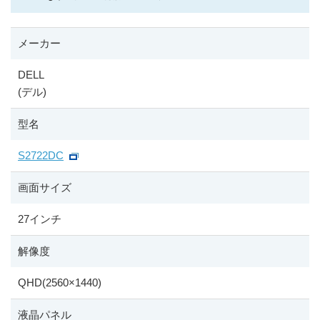
メーカー
DELL
(デル)
型名
S2722DC
画面サイズ
27インチ
解像度
QHD(2560
×
1440)
液晶パネル