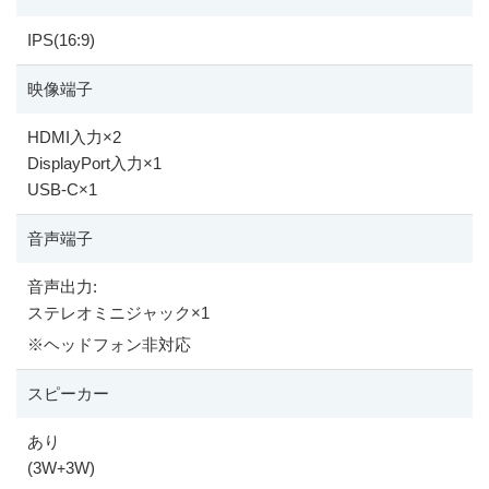
IPS(16:9)
映像端子
HDMI入力
×
2
DisplayPort入力
×
1
USB-C
×
1
音声端子
音声出力:
ステレオミニジャック
×
1
※
ヘッドフォン非対応
スピーカー
あり
(3W
3W)
+