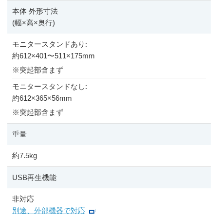
本体 外形寸法
(幅
×
高
×
奥行)
モニタースタンドあり:
約612
×
401
〜
511
×
175mm
※
突起部含まず
モニタースタンドなし:
約612
×
365
×
56mm
※
突起部含まず
重量
約7.5kg
USB再生機能
非対応
別途、外部機器で対応