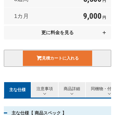
円
9,000
1カ月
円
15,000
2カ月
更に料金を見る
円
20,000
3カ月
円
見積カートに入れる
25,000
4カ月
円
28,000
5カ月
円
注意事項
商品詳細
同梱物・付
主な仕様
30,000
6カ月
円
主な仕様【 商品スペック 】