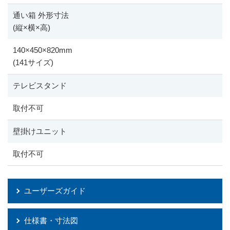
通い箱 外形寸法
(縦
×
横
×
高)
140
×
450
×
820mm
(141サイズ)
テレビスタンド
取付不可
壁掛けユニット
取付不可
ユーザーズガイド
仕様書・寸法図