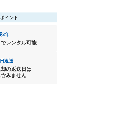
ポイント
長3年
までレンタル可能
日返送
返却の返送日は
に含みません