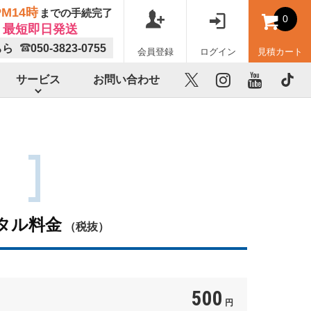
M14時
までの手続完了
0
最短即日発送
ちら
050-3823-0755
会員登録
ログイン
見積カート
サービス
お問い合わせ
X
instagram
youtube
TikTok
タル料金
（税抜）
500
円