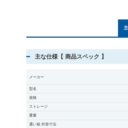
主な仕様【 商品スペック 】
メーカー
型名
規格
ストレージ
重量
通い箱 外形寸法