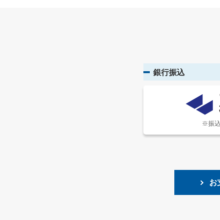
銀行振込
※振
お