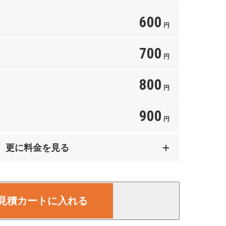
600
円
700
円
800
円
900
円
1,400
更に料金を見る
円
1,900
円
見積カートに入れる
2,400
円