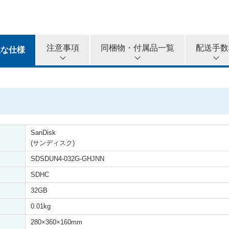
5カ月
6カ月
注意事項
同梱物・付属品一覧
配送手数
主な仕様
SanDisk
(サンディスク)
SDSDUN4-032G-GHJNN
SDHC
32GB
0.01kg
280
×
360
×
160mm