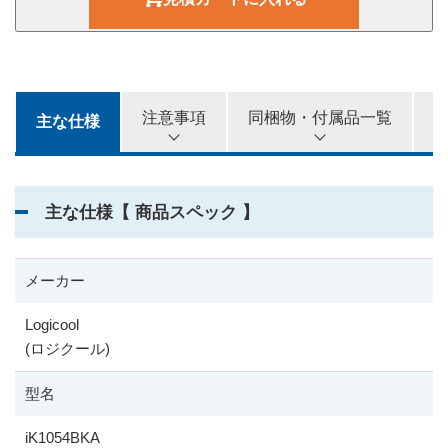
6,500
4カ月
円
8,000
5カ月
円
注意事項
同梱物・付属品一覧
主な仕様
9,000
6カ月
円
主な仕様【 商品スペック 】
メーカー
Logicool
(ロジクール)
型名
iK1054BKA