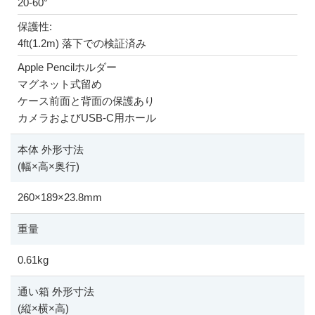
20-60°
保護性:
4ft(1.2m) 落下での検証済み
Apple Pencilホルダー
マグネット式留め
ケース前面と背面の保護あり
カメラおよびUSB-C用ホール
本体 外形寸法
(幅
×
高
×
奥行)
260
×
189
×
23.8mm
重量
0.61kg
通い箱 外形寸法
(縦
×
横
×
高)