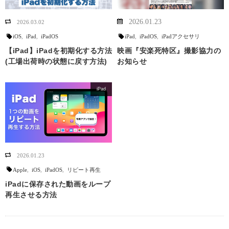
2026.01.23
2026.03.02
iOS
,
iPad
,
iPadOS
iPad
,
iPadOS
,
iPadアクセサリ
【iPad】iPadを初期化する方法
映画『安楽死特区』撮影協力の
(工場出荷時の状態に戻す方法)
お知らせ
iPad
2026.01.23
Apple
,
iOS
,
iPadOS
,
リピート再生
iPadに保存された動画をループ
再生させる方法