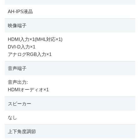
AH-IPS液晶
映像端子
HDMI入力
×
1(MHL対応
×
1)
DVI-D入力
×
1
アナログRGB入力
×
1
音声端子
音声出力:
HDMIオーディオ
×
1
スピーカー
なし
上下角度調節