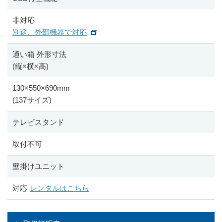
非対応
別途、外部機器で対応
通い箱 外形寸法
(縦
×
横
×
高)
130
×
550
×
690mm
(137サイズ)
テレビスタンド
取付不可
壁掛けユニット
対応
レンタルはこちら