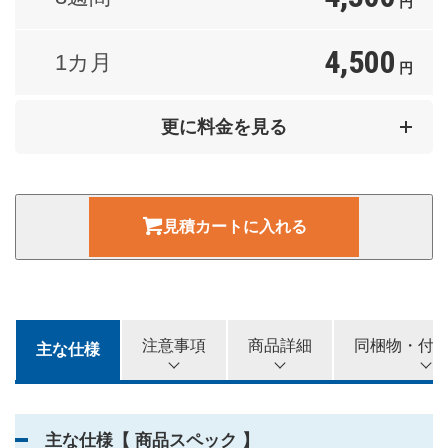
円
4,500
1カ月
円
7,000
2カ月
更に料金を見る
円
9,000
3カ月
円
見積カートに入れる
11,000
4カ月
円
12,000
5カ月
円
注意事項
商品詳細
同梱物・付
主な仕様
13,000
6カ月
円
主な仕様【 商品スペック 】