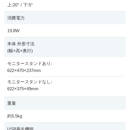
上:20°
/
下:5°
消費電力
19.8W
本体 外形寸法
(幅
×
高
×
奥行)
モニタースタンドあり:
622
×
470
×
237mm
モニタースタンドなし:
622
×
375
×
49mm
重量
約5.5kg
USB再生機能