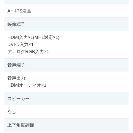
AH-IPS液晶
映像端子
HDMI入力
×
1(MHL対応
×
1)
DVI-D入力
×
1
アナログRGB入力
×
1
音声端子
音声出力:
HDMIオーディオ
×
1
スピーカー
なし
上下角度調節