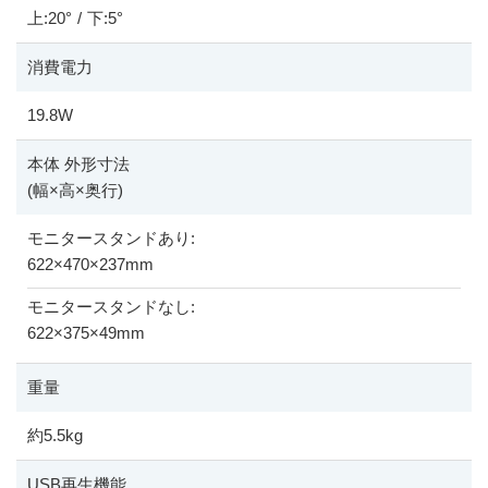
上:20°
/
下:5°
消費電力
19.8W
本体 外形寸法
(幅
×
高
×
奥行)
モニタースタンドあり:
622
×
470
×
237mm
モニタースタンドなし:
622
×
375
×
49mm
重量
約5.5kg
USB再生機能