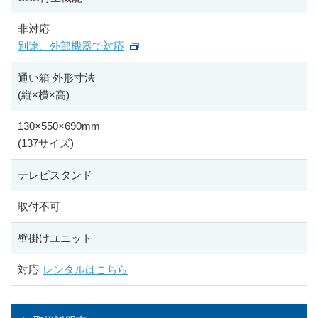
非対応
別途、外部機器で対応
通い箱 外形寸法
(縦
×
横
×
高)
130
×
550
×
690mm
(137サイズ)
テレビスタンド
取付不可
壁掛けユニット
対応
レンタルはこちら