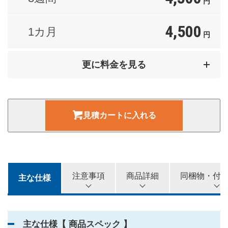
円
4,500
1カ月
円
7,000
2カ月
更に料金を見る
円
9,000
3カ月
円
見積カートに入れる
11,000
4カ月
円
12,000
5カ月
円
注意事項
商品詳細
同梱物・付
主な仕様
13,000
6カ月
円
主な仕様【 商品スペック 】