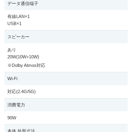
データ通信端子
有線LAN
×
1
USB
×
1
スピーカー
あり
20W(10W
10W)
+
※
Dolby Atmos対応
Wi-Fi
対応(2.4G/5G)
消費電力
90W
本体 外形寸法