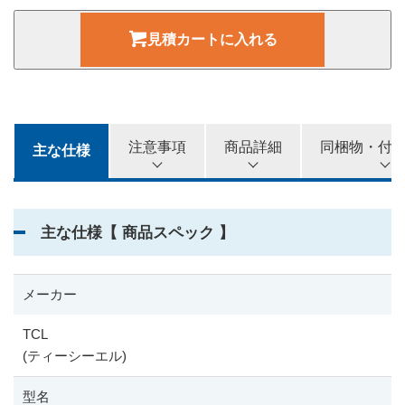
40,000
3カ月
円
見積カートに入れる
43,000
4カ月
円
46,000
5カ月
円
注意事項
商品詳細
同梱物・付
主な仕様
49,000
6カ月
円
主な仕様【 商品スペック 】
メーカー
TCL
(ティーシーエル)
型名