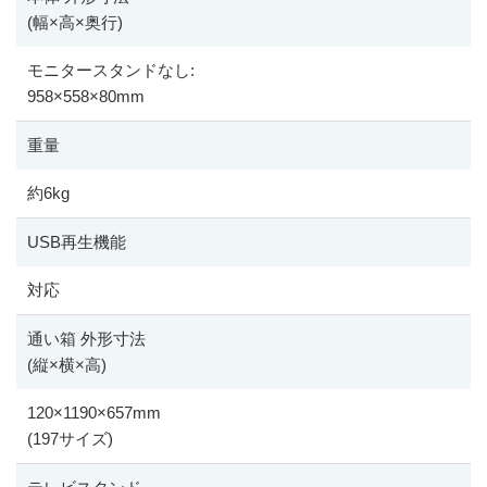
(幅
×
高
×
奥行)
モニタースタンドなし:
958
×
558
×
80mm
重量
約6kg
USB再生機能
対応
通い箱 外形寸法
(縦
×
横
×
高)
120
×
1190
×
657mm
(197サイズ)