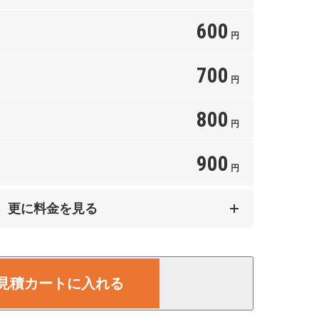
600
円
700
円
800
円
900
円
1,500
更に料金を見る
円
2,000
円
見積カートに入れる
2,500
円