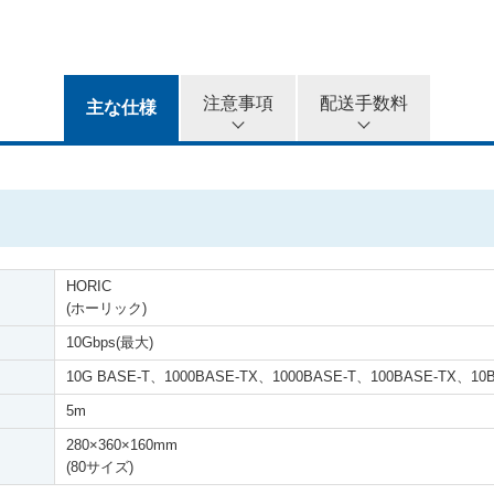
5カ月
6カ月
注意事項
配送手数料
主な仕様
HORIC
(ホーリック)
10Gbps(最大)
10G BASE-T、1000BASE-TX、1000BASE-T、100BASE-TX、10
5m
280
×
360
×
160mm
(80サイズ)