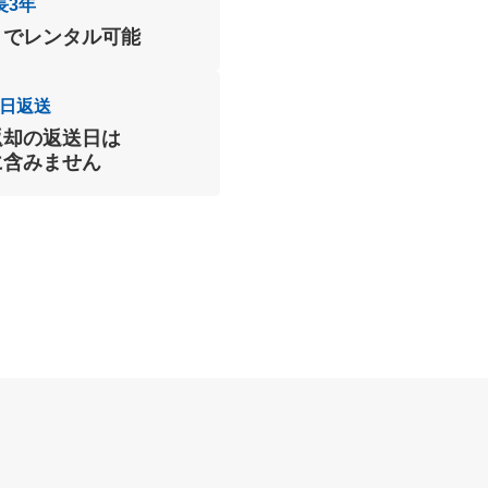
長3年
までレンタル可能
日返送
返却の返送日は
に含みません