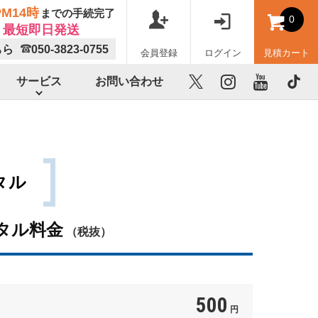
M14時
までの手続完了
0
最短即日発送
ちら
050-3823-0755
会員登録
ログイン
見積カート
サービス
お問い合わせ
X
instagram
youtube
TikTok
タル
タル料金
（税抜）
500
円