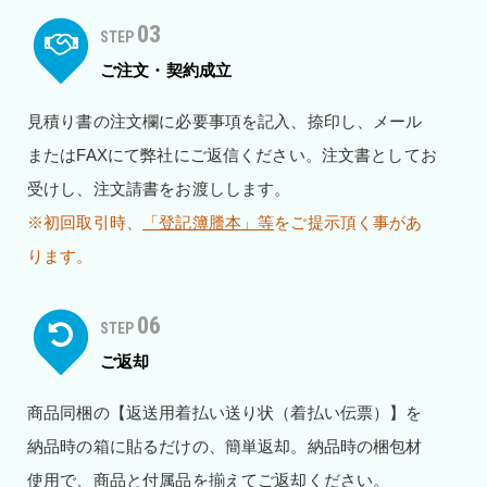
03
STEP
ご注文・契約成立
見積り書の注文欄に必要事項を記入、捺印し、メール
またはFAXにて弊社にご返信ください。注文書としてお
受けし、注文請書をお渡しします。
※初回取引時、
「登記簿謄本」等
をご提示頂く事があ
ります。
06
STEP
ご返却
商品同梱の【返送用着払い送り状（着払い伝票）】を
納品時の箱に貼るだけの、簡単返却。納品時の梱包材
使用で、商品と付属品を揃えてご返却ください。