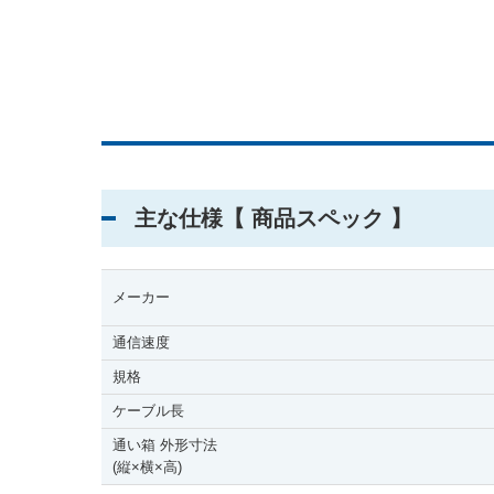
主な仕様【 商品スペック 】
メーカー
通信速度
規格
ケーブル長
通い箱 外形寸法
(縦
×
横
×
高)