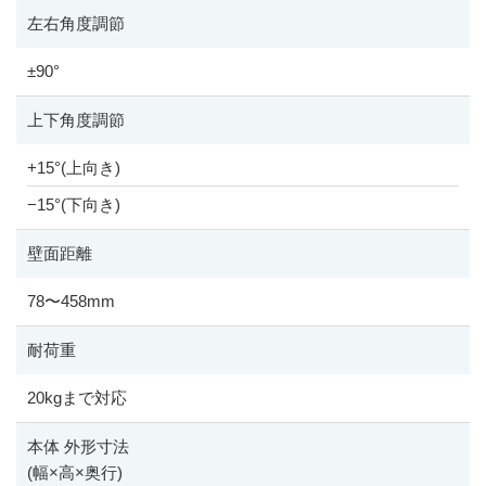
左右角度調節
±90°
上下角度調節
+15°(上向き)
−15°(下向き)
壁面距離
78
〜
458mm
耐荷重
20kgまで対応
本体 外形寸法
(幅
×
高
×
奥行)