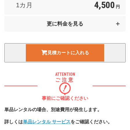
4,500
1カ月
円
6,500
2カ月
更に料金を見る
円
8,500
3カ月
円
見積カートに入れる
10,000
4カ月
円
ATTENTION
11,000
ご注意
5カ月
円
12,000
事前にご確認ください
6カ月
円
単品レンタルの場合、別途費用が発生します。
詳しくは
単品レンタル サービス
をご確認ください。