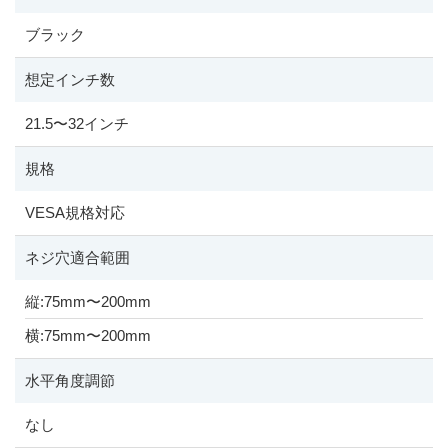
ブラック
想定インチ数
21.5
〜
32インチ
規格
VESA規格対応
ネジ穴適合範囲
縦:75mm
〜
200mm
横:75mm
〜
200mm
水平角度調節
なし