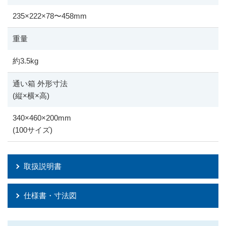
235
×
222
×
78
〜
458mm
重量
約3.5kg
通い箱 外形寸法
(縦
×
横
×
高)
340
×
460
×
200mm
(100サイズ)
取扱説明書
仕様書・寸法図