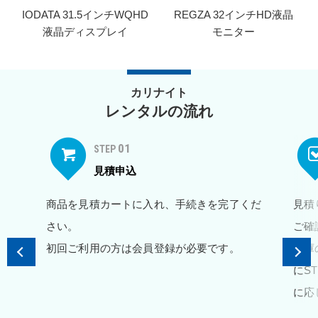
IODATA 31.5インチWQHD
REGZA 32インチHD液晶
液晶ディスプレイ
モニター
カリナイト
レンタルの流れ
01
STEP
見積申込
商品を見積カートに入れ、手続きを完了くだ
見積
さい。
ご確
初回ご利用の方は会員登録が必要です。
在庫
にS
に応