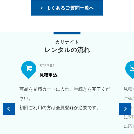
よくあるご質問一覧へ
カリナイト
レンタルの流れ
01
STEP
見積申込
商品を見積カートに入れ、手続きを完了くだ
見積
さい。
ご確
初回ご利用の方は会員登録が必要です。
在庫
にS
に応