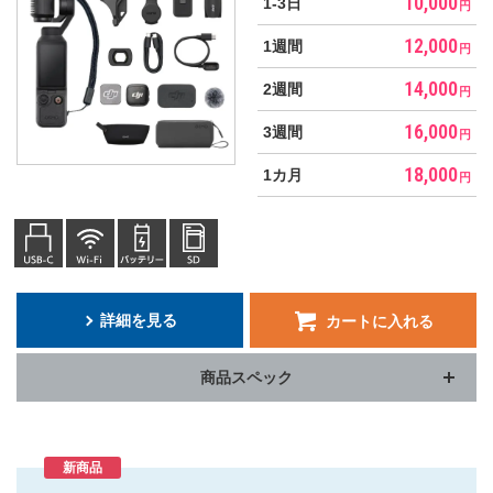
10,000
1-3日
各種ケーブル
円
12,000
1週間
円
記憶メディア
14,000
2週間
円
モバイルWi-Fiルーター
16,000
3週間
円
18,000
1カ月
円
詳細を見る
カートに入れる
商品スペック
新商品