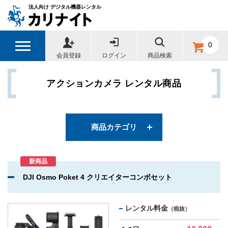
法人向け デジタル機器レンタル
カテゴリー
0
会員登録
ログイン
商品検索
デジタル一眼レフカメラ
アクションカメラ レンタル商品
アクションカメラ
デジタルカメラ
商品カテゴリ
撮影用周辺機器
新商品
DJI Osmo Poket 4 クリエイターコンボセット
撮影機器用マイク
各種変換コネクター
レンタル料金
（税抜）