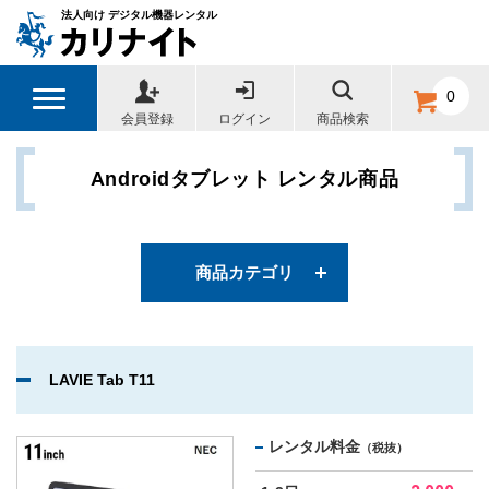
法人向け デジタル機器レンタル
カテゴリー
0
会員登録
ログイン
商品検索
Androidタブレット
Androidタブレット レンタル商品
タブレット展示用機材
タブレットアクセサリ
商品カテゴリ
モバイルWi-Fiルーター
LAVIE Tab T11
その他周辺機器
レンタル料金
（税抜）