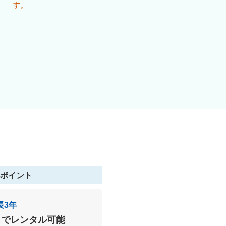
す。
ポイント
長3年
までレンタル可能