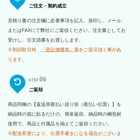
ご注文・契約成立
見積り書の注文欄に必要事項を記入、捺印し、メール
またはFAXにて弊社にご返信ください。注文書としてお
受けし、注文請書をお渡しします。
※初回取引時、
「登記簿謄本」等
をご提示頂く事があ
ります。
06
STEP
ご返却
商品同梱の【返送用着払い送り状（着払い伝票）】を
納品時の箱に貼るだけの、簡単返却。納品時の梱包材
使用で、商品と付属品を揃えてご返却ください。
※配送変更により、伝票手書きになる場合がございま