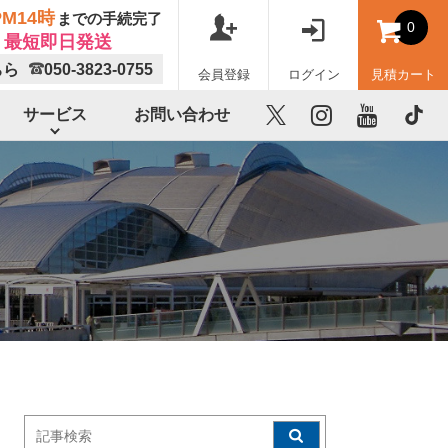
M14時
までの手続完了
0
最短即日発送
ちら
050-3823-0755
会員登録
ログイン
見積カート
サービス
お問い合わせ
X
instagram
youtube
TikTok