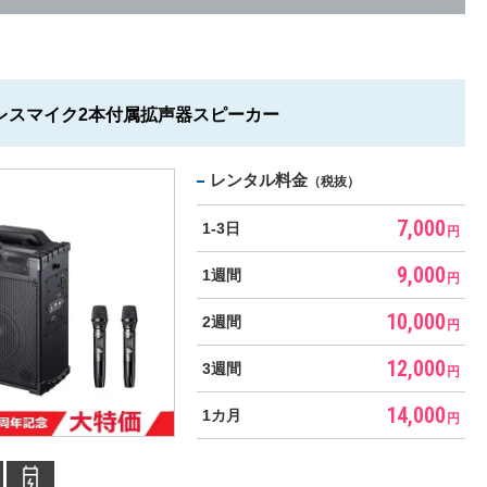
レスマイク2本付属拡声器スピーカー
レンタル料金
（税抜）
7,000
1-3日
円
9,000
1週間
円
10,000
2週間
円
12,000
3週間
円
14,000
1カ月
円