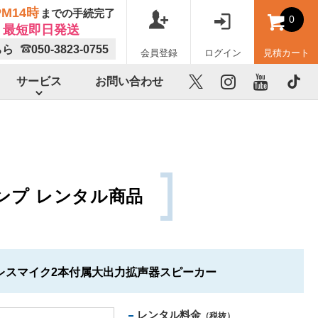
M14時
までの手続完了
0
最短即日発送
ちら
050-3823-0755
会員登録
ログイン
見積カート
サービス
お問い合わせ
X
instagram
youtube
TikTok
ンプ レンタル商品
レスマイク2本付属大出力拡声器スピーカー
レンタル料金
（税抜）