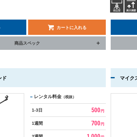
る
カートに入れる
商品スペック
ンド
マイク
レンタル料金
（税抜）
500
1-3日
円
700
1週間
円
1,000
2週間