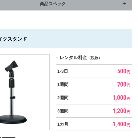
商品スペック
イクスタンド
レンタル料金
（税抜）
500
1-3日
円
700
1週間
円
1,000
2週間
円
1,200
3週間
円
1,400
1カ月
円