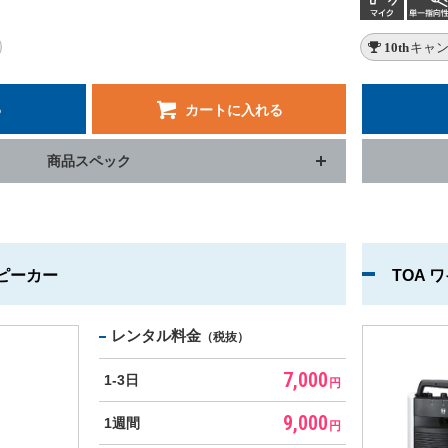
10thキ
る
カートに入れる
商品スペック
スピーカー
TOA
レンタル料金
（税抜）
7,000
1-3日
円
9,000
1週間
円