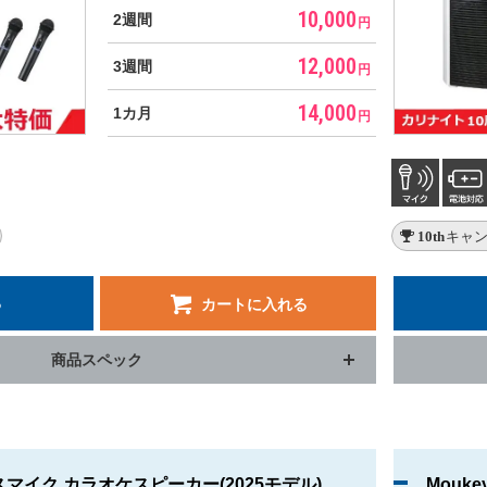
10,000
2週間
円
12,000
3週間
円
14,000
1カ月
円
10thキ
る
カートに入れる
商品スペック
レスマイク カラオケスピーカー(2025モデル)
Mouk