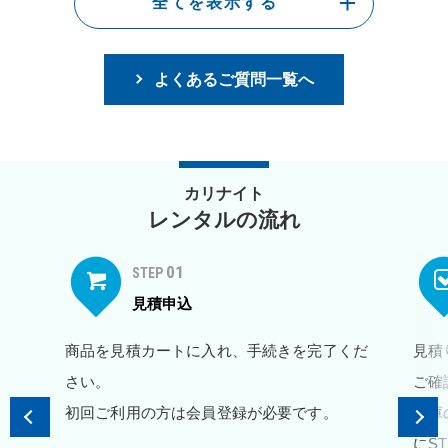
全てを表示する
よくあるご質問一覧へ
カリナイト
レンタルの流れ
01
STEP
見積申込
商品を見積カートに入れ、手続きを完了くだ
見積
さい。
ご確
初回ご利用の方は会員登録が必要です。
在庫
にS