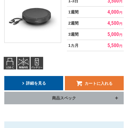
3,500
1-3日
オーディオプレーヤー
円
4,000
1週間
円
音響周辺機器
4,500
2週間
円
モバイルWi-Fiルーター
5,000
3週間
円
5,500
1カ月
円
詳細を見る
カートに入れる
商品スペック