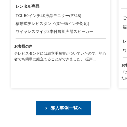
レンタル商品
TCL 50インチ4K液晶モニター(P745)
ご
移動式テレビスタンド(37~65インチ対応)
福
ワイヤレスマイク2本付属拡声器スピーカー
レ
お客様の声
ワ
テレビスタンドには組立手順書がついていたので、初心
者でも簡単に組立てることができました。 拡声...
お
「
た
導入事例一覧へ