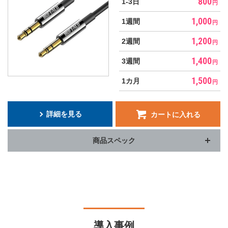
800
1-3日
オーディオプレーヤー
円
1,000
1週間
円
音響周辺機器
1,200
2週間
円
モバイルWi-Fiルーター
1,400
3週間
円
1,500
1カ月
円
詳細を見る
カートに入れる
商品スペック
導入事例