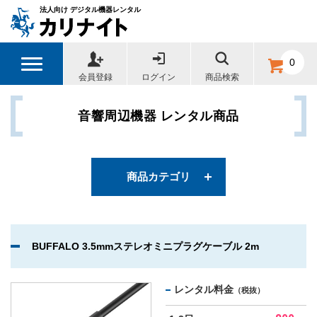
法人向け デジタル機器レンタル
カテゴリー
0
会員登録
ログイン
商品検索
ワイヤレス拡声器・ポータブルアンプ
音響周辺機器 レンタル商品
マルチメディアスピーカー
ワイヤレススピーカー
商品カテゴリ
会議用スピーカーフォン
BUFFALO 3.5mmステレオミニプラグケーブル 2m
録音機器
撮影機器用マイク
レンタル料金
（税抜）