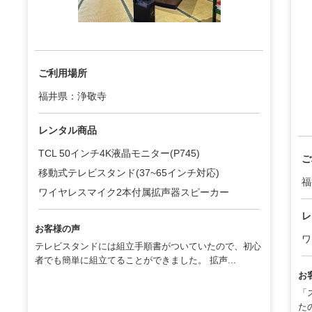
ご利用場所
福井県：浄敬寺
レンタル商品
TCL 50インチ4K液晶モニター(P745)
ご
移動式テレビスタンド(37~65インチ対応)
福
ワイヤレスマイク2本付属拡声器スピーカー
レ
お客様の声
ワ
テレビスタンドには組立手順書がついていたので、初心
者でも簡単に組立てることができました。 拡声...
お
「
た